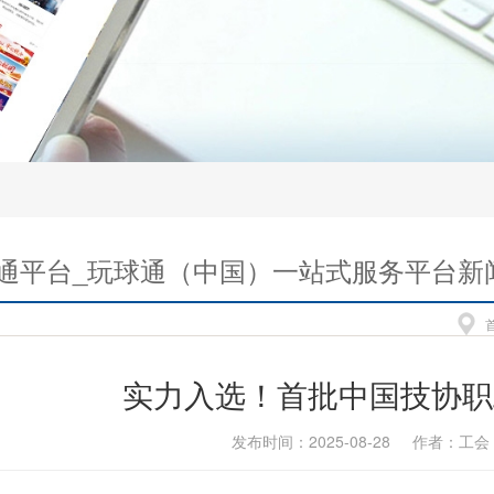
通平台_玩球通（中国）一站式服务平台新
实力入选！首批中国技协职
发布时间：2025-08-28 作者：工