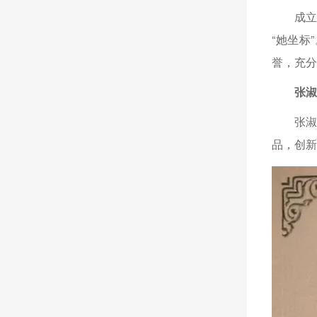
成立
“她坐标
誉，充分
张淑
张
品，创新