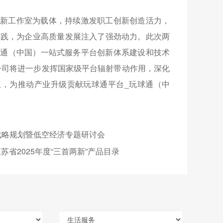
创新工作室为载体，持续激发职工创新创造活力，
实践，为企业高质量发展注入了强劲动力。此次两
球通（中国）一站式服务平台创新体系建设和技术
公司将进一步发挥国家级平台辐射带动作用，深化
伍，为推动产业升级贡献玩球通平台_玩球通（中
战略规划暨低空经济专题研讨会
省2025年度“三首两新”产品目录