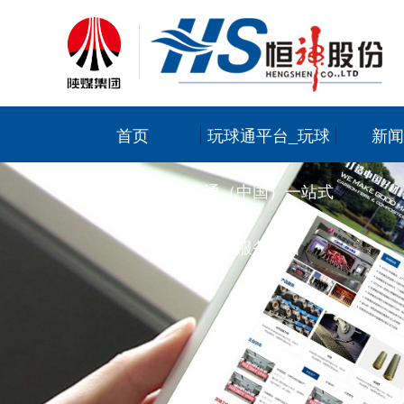
首页
玩球通平台_玩球
新闻
通（中国）一站式
服务平台