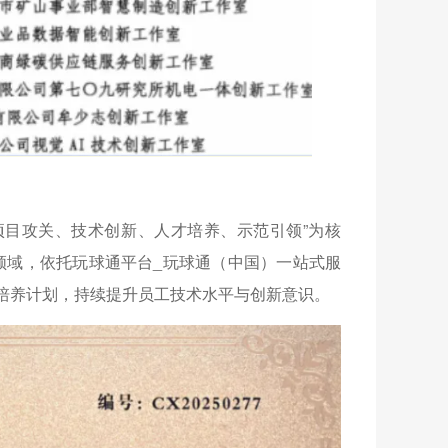
项目攻关、技术创新、人才培养、示范引领”为核
领域，依托玩球通平台_玩球通（中国）一站式服
才培养计划，持续提升员工技术水平与创新意识。