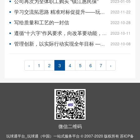
公司再次为全体职工购买 “镇江惠民保”
2023-01-05
学习交流拓思路 精准对标促提升——玩球通平台_玩球通（中国）一站式服务平台股份开展对标学习交流活动
2022-11-22
写给质量和工艺的一封信
2022-10-28
遵循“十六字”作风要求，向改革要动能，向管理要效益——“大干100天，冲刺四季度”作风建设系列评论之五
2022-10-11
管理创新，以实际行动实现全年目标 ——“大干100天，冲刺四季度”作风建设系列评论之四
2022-10-08
‹
1
2
3
4
5
6
7
›
微信二维码
玩球通平台_玩球通（中国）一站式服务平台 © 2007-2020 版权所有
苏ICP备