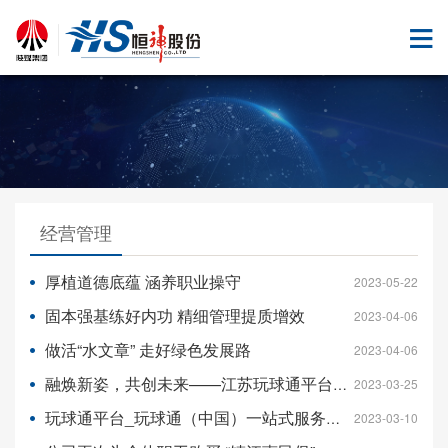
经营管理
厚植道德底蕴 涵养职业操守
2023-05-22
固本强基练好内功 精细管理提质增效
2023-04-06
做活“水文章” 走好绿色发展路
2023-04-06
融焕新姿，共创未来——江苏玩球通平台_玩球通（中国）一站式服务平台召开2023年度科技创新工作会暨第一届科技表彰大会
2023-03-25
玩球通平台_玩球通（中国）一站式服务平台股份举行2022届大学生员工项目结题 &IDP个人发展计划汇报会
2023-03-10